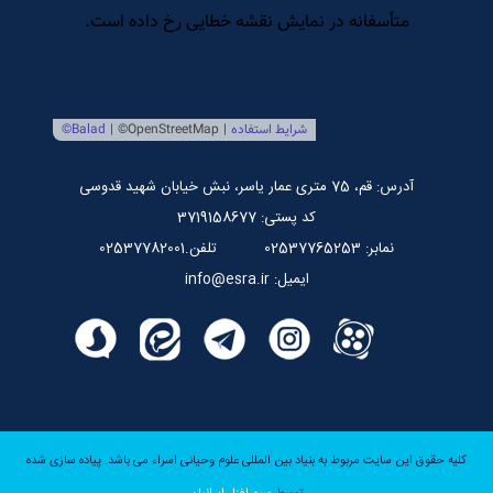
مرکز بین المللی نشر اسراء
صندوق قرض الحسنه اسراء
پایگاه اطلاع رسانی استاد مرتضی جوادی آملی
آدرس: قم، 75 متری عمار یاسر، نبش خیابان شهید قدوسی
کد پستی: 3719158677
نمابر: 02537765253
تلفن.02537782001
ایمیل: info@esra.ir
کلیه حقوق این سایت مربوط به بنیاد بین المللی علوم وحیانی اسراء می باشد.
پیاده سازی شده