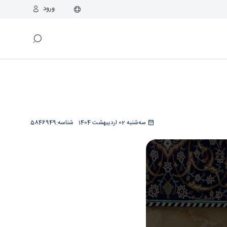
ورود
سه‌شنبه 02 اردیبهشت 1404
شناسه:
5846949